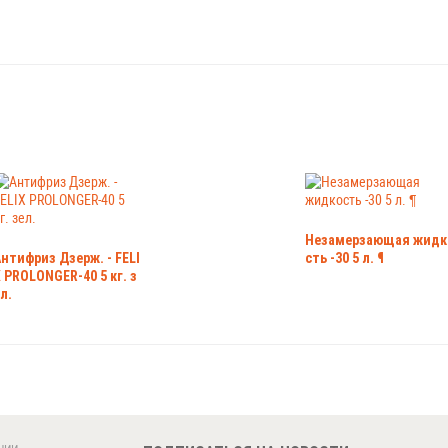
Незамерзающая жидк
нтифриз Дзерж. - FELI
сть -30 5 л. ¶
 PROLONGER-40 5 кг. з
л.