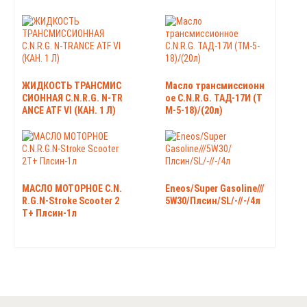
ЖИДКОСТЬ ТРАНСМИС
Масло трансмиссионн
СИОННАЯ C.N.R.G. N-TR
ое C.N.R.G. ТАД-17И (Т
ANCE ATF VI (КАН. 1 Л)
М-5-18)/(20л)
МАСЛО МОТОРНОЕ C.N.
Eneos/Super Gasoline///
R.G.N-Stroke Scooter 2
5W30/Плсин/SL/-//-/4л
T+ Плсин-1л