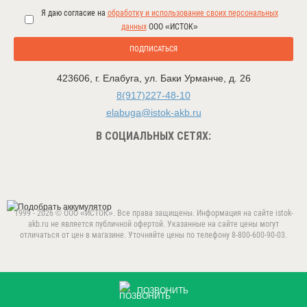
Я даю согласие на
обработку и использование своих персональных
данных
ООО «ИСТОК»
ПОДПИСАТЬСЯ
423606
,
г. Елабуга
,
ул. Баки Урманче, д. 26
8(917)227-48-10
elabuga@istok-akb.ru
В СОЦИАЛЬНЫХ СЕТЯХ:
1999 - 2026 © ООО «ИСТОК». Все права защищены. Информация на сайте istok-
akb.ru не является публичной офертой. Указанные на сайте цены могут
отличаться от цен в магазине. Уточняйте цены по телефону 8-800-600-90-03.
Данный веб-сайт использует cookie-файлы в целях
предоставления вам лучшего пользовательского опыта.
ПРИНЯТЬ
Продолжая использовать данный сайт, вы соглашаетесь с
ПОЗВОНИТЬ
использованием нами
cookie-файлов
.